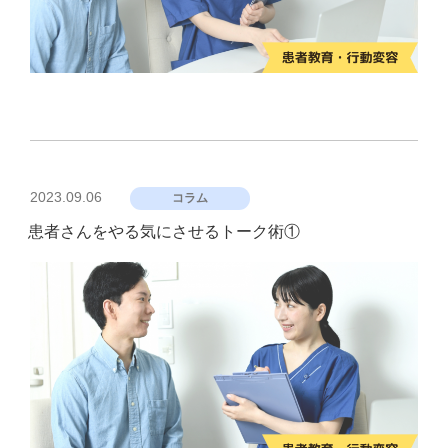
投
2023.09.06
コラム
稿
患者さんをやる気にさせるトーク術①
日: