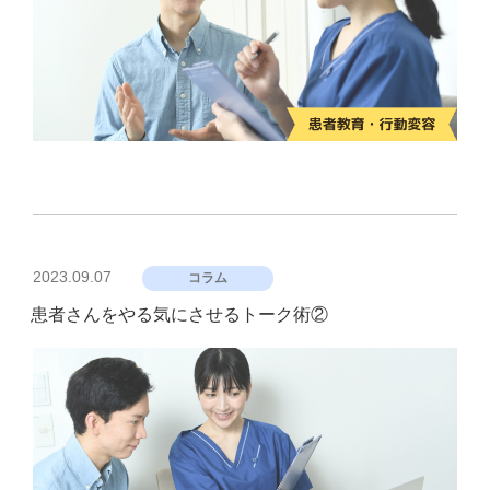
投
2023.09.07
コラム
稿
患者さんをやる気にさせるトーク術②
日: