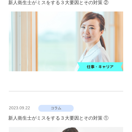
新人衛生士がミスをする３大要因とその対策 ②
日:
投
2023.09.22
コラム
稿
新人衛生士がミスをする３大要因とその対策 ①
日: