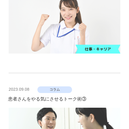
投
2023.09.08
コラム
稿
患者さんをやる気にさせるトーク術③
日: