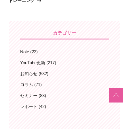
ビ
の
トレーニング
投
投
稿
ゲ
稿
ー
シ
ョ
カテゴリー
ン
Note
(23)
YouTube更新
(217)
お知らせ
(532)
コラム
(71)
セミナー
(83)
レポート
(42)