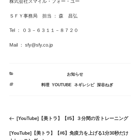
株式会社スマイル・フォー・ユー
ＳＦＹ事務局 担当 ： 森 昌弘
Tel ： ０３－６３１１－８７２０
Mail ： sfy@sfy.co.jp
カ
お知らせ
テ
タ
料理
,
YOUTUBE
,
ネギレシピ
,
深谷ねぎ
ゴ
グ
リ
ー
投
過
[YouTube]【美トラ】【#5】３分間の舌トレーニング
稿
去
ナ
次
[YouTube]【美トラ】【#6】免疫力を上げる1分30秒だけ
の