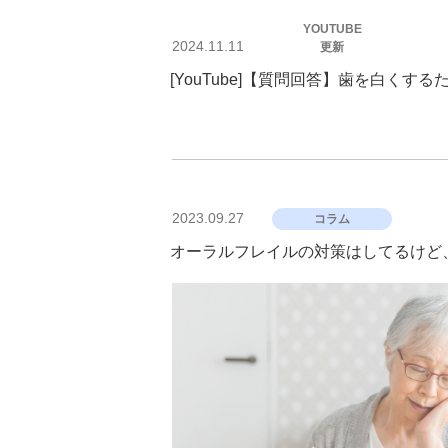
投
YOUTUBE
稿
2024.11.11
更新
日:
[YouTube]【質問回答】歯を白くする
投
2023.09.27
コラム
稿
日:
オーラルフレイルの対策はしてるけど