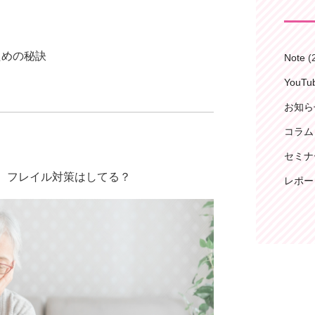
ための秘訣
Note
(
YouT
お知ら
コラム
セミナ
、フレイル対策はしてる？
レポー