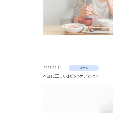
投
2023.09.14
コラム
稿
日:
本当に正しいお口のケアとは？