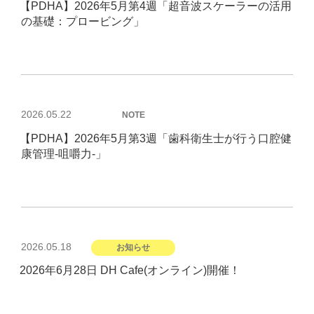
【PDHA】2026年5月第4週「超音波スケーラーの活用
日:
の基礎：プロービング」
投
2026.05.22
NOTE
稿
【PDHA】2026年5月第3週「歯科衛生士が行う口腔健
日:
康管理-咀嚼力-」
投
2026.05.18
お知らせ
稿
2026年6月28日 DH Cafe(オンライン)開催！
日: