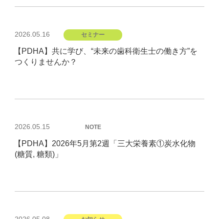
投
2026.05.16
セミナー
稿
【PDHA】共に学び、“未来の歯科衛生士の働き方”を
日:
つくりませんか？
投
2026.05.15
NOTE
稿
【PDHA】2026年5月第2週「三大栄養素①炭水化物
日:
(糖質, 糖類)」
投
2026.05.08