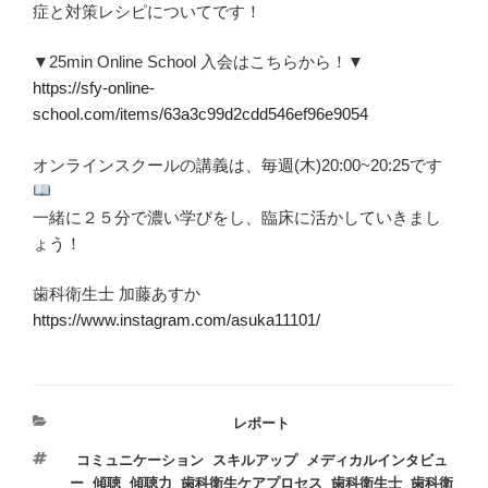
症と対策レシピについてです！
▼25min Online School 入会はこちらから！▼
https://sfy-online-
school.com/items/63a3c99d2cdd546ef96e9054
オンラインスクールの講義は、毎週(木)20:00~20:25です
一緒に２５分で濃い学びをし、臨床に活かしていきまし
ょう！
歯科衛生士 加藤あすか
https://www.instagram.com/asuka11101/
カ
レポート
テ
タ
コミュニケーション
,
スキルアップ
,
メディカルインタビュ
ゴ
ー
グ
,
傾聴
,
傾聴力
,
歯科衛生ケアプロセス
,
歯科衛生士
,
歯科衛