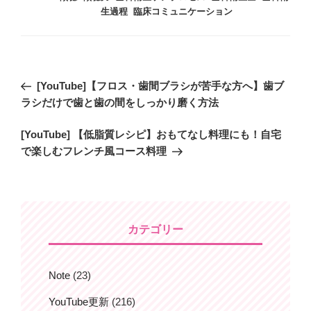
リ
生過程
,
臨床コミュニケーション
ー
投
過
[YouTube]【フロス・歯間ブラシが苦手な方へ】歯ブ
稿
去
ラシだけで歯と歯の間をしっかり磨く方法
ナ
の
ビ
次
[YouTube] 【低脂質レシピ】おもてなし料理にも！自宅
投
の
で楽しむフレンチ風コース料理
稿
ゲ
投
ー
稿
シ
ョ
カテゴリー
ン
Note
(23)
YouTube更新
(216)