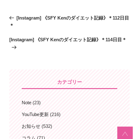
投
過
[Instagram] 《SFY Kenのダイエット記録》＊112日目
稿
去
＊
ナ
の
ビ
次
[Instagram] 《SFY Kenのダイエット記録》＊114日目＊
投
の
稿
ゲ
投
ー
稿
シ
ョ
カテゴリー
ン
Note
(23)
YouTube更新
(216)
お知らせ
(532)
コラム
(71)