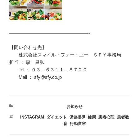
—————————————————-
【問い合わせ先】
株式会社スマイル・フォー・ユー ＳＦＹ事務局
担当 ： 森 昌弘
Tel ： ０３－６３１１－８７２０
Mail ： sfy@sfy.co.jp
カ
お知らせ
テ
タ
INSTAGRAM
,
ダイエット
,
保健指導
,
健康
,
患者心理
,
患者教
ゴ
グ
育
,
行動変容
リ
ー