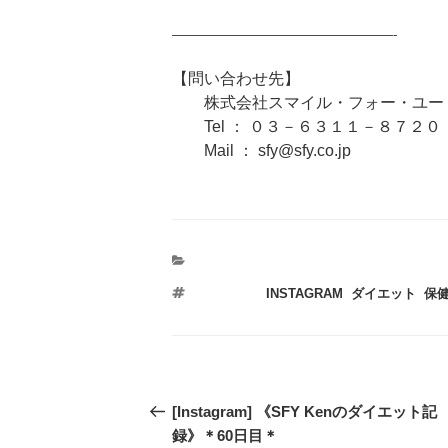
—————————————————-
【問い合わせ先】
株式会社スマイル・フォー・ユー 
Tel ： ０３－６３１１－８７２０
Mail ： sfy@sfy.co.jp
タ
INSTAGRAM
,
ダイエット
,
保
グ
投
過
[Instagram] 《SFY Kenのダイエット記
稿
去
録》＊60日目＊