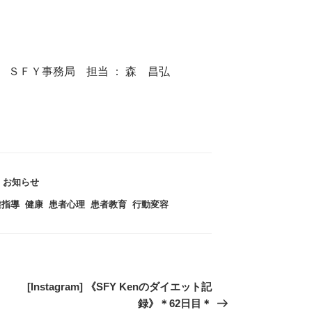
ＳＦＹ事務局 担当 ： 森 昌弘
カ
お知らせ
テ
健指導
,
健康
,
患者心理
,
患者教育
,
行動変容
ゴ
リ
ー
次
[Instagram] 《SFY Kenのダイエット記
の
録》＊62日目＊