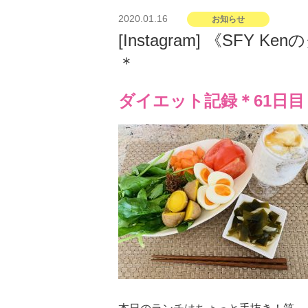
投
2020.01.16
お知らせ
稿
[Instagram] 《SFY
日:
＊
ダイエット記録＊61日目