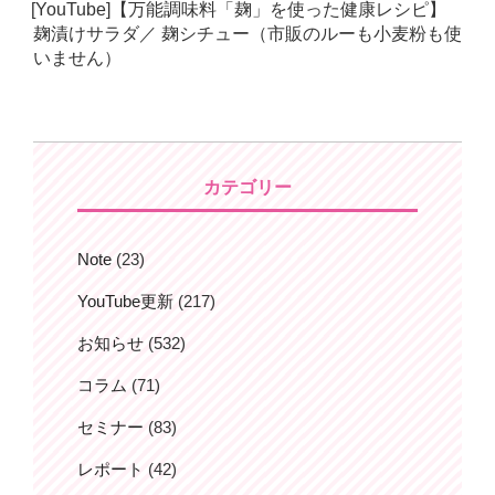
[YouTube]【万能調味料「麹」を使った健康レシピ】
日:
麹漬けサラダ／ 麹シチュー（市販のルーも小麦粉も使
いません）
カテゴリー
Note
(23)
YouTube更新
(217)
お知らせ
(532)
コラム
(71)
セミナー
(83)
レポート
(42)