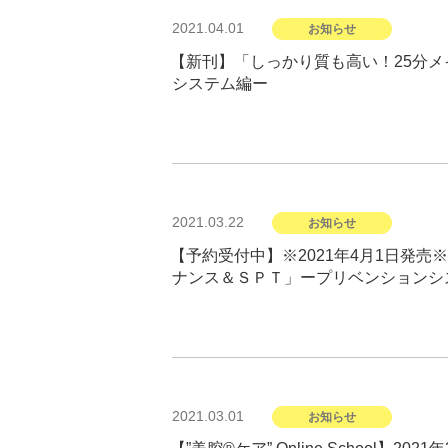
投
2021.04.01
お知らせ
稿
日:
【新刊】「しっかり質も高い！25分
システム編ー
投
2021.03.22
お知らせ
稿
日:
【予約受付中】※2021年4月1日発売
ナンス＆ＳＰＴ」ープリベンションシ
投
2021.03.01
お知らせ
稿
日: