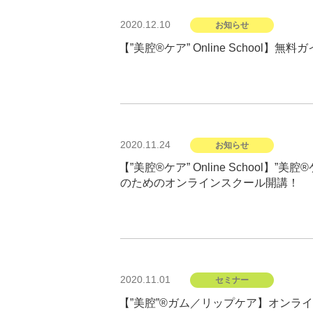
投
2020.12.10
お知らせ
稿
日:
【”美腔®︎ケア” Online School】
投
2020.11.24
お知らせ
稿
日:
【”美腔®︎ケア” Online School
のためのオンラインスクール開講！
投
2020.11.01
セミナー
稿
日:
【”美腔”®︎ガム／リップケア】オンライン