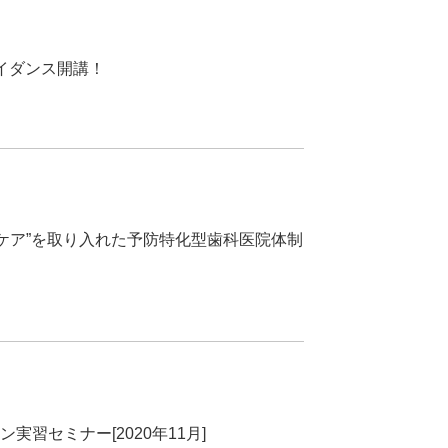
無料ガイダンス開講！
】”美腔®︎ケア”を取り入れた予防特化型歯科医院体制
実習セミナー[2020年11月]