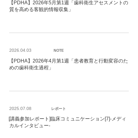
【PDHA】2026年5月第1週「歯科衛生アセスメントの
日:
質を高める客観的情報収集」
投
2026.04.03
NOTE
稿
【PDHA】2026年4月第1週「患者教育と行動変容のた
日:
めの歯科衛生過程」
投
2025.07.08
レポート
稿
[講義参加レポート]臨床コミュニケーション[7]-メディ
日:
カルインタビュー-