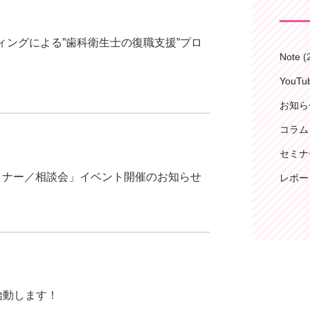
ングによる”歯科衛生士の復職支援”プロ
Note
(
YouT
お知ら
コラム
セミナ
セミナー／相談会」イベント開催のお知らせ
レポー
始動します！