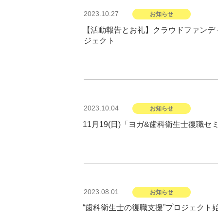
投
2023.10.27
お知らせ
稿
日:
【活動報告とお礼】クラウドファンディ
ジェクト
投
2023.10.04
お知らせ
稿
日:
11月19(日)「ヨガ&歯科衛生士復職
投
2023.08.01
お知らせ
稿
日:
“歯科衛生士の復職支援”プロジェクト