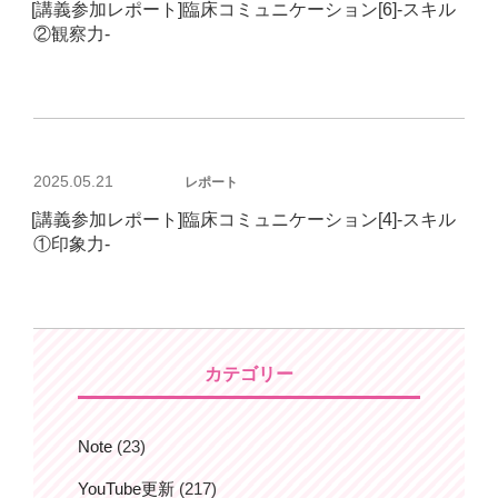
[講義参加レポート]臨床コミュニケーション[6]-スキル
日:
②観察力-
投
2025.05.21
レポート
稿
[講義参加レポート]臨床コミュニケーション[4]-スキル
日:
①印象力-
カテゴリー
Note
(23)
YouTube更新
(217)