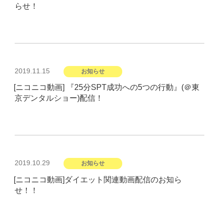
らせ！
投
2019.11.15
お知らせ
稿
[ニコニコ動画] 『25分SPT成功への5つの行動』(＠東
日:
京デンタルショー)配信！
投
2019.10.29
お知らせ
稿
[ニコニコ動画]ダイエット関連動画配信のお知ら
日:
せ！！