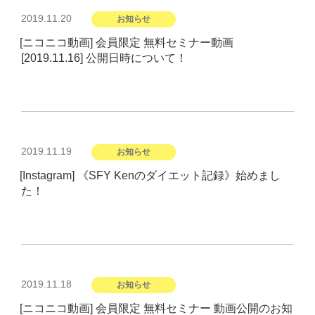
投
2019.11.20
お知らせ
稿
[ニコニコ動画] 会員限定 無料セミナー動画
日:
[2019.11.16] 公開日時について！
投
2019.11.19
お知らせ
稿
[Instagram] 《SFY Kenのダイエット記録》始めまし
日:
た！
投
2019.11.18
お知らせ
稿
[ニコニコ動画] 会員限定 無料セミナー 動画公開のお知
日: