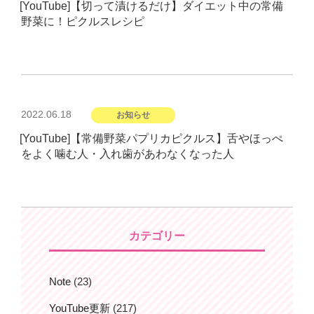
[YouTube]【切って漬けるだけ】ダイエット中の常備
日:
野菜に！ピクルスレシピ
投
2022.06.18
お知らせ
稿
[YouTube]【常備野菜パプリカピクルス】舌やほっぺ
日:
をよく噛む人・入れ歯があわなくなった人
カテゴリー
Note
(23)
YouTube更新
(217)