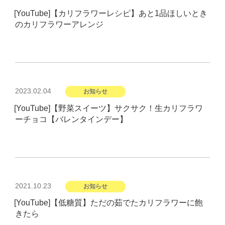
日:
[YouTube]【カリフラワーレシピ】あと1品ほしいとき
のカリフラワーアレンジ
投
2023.02.04
お知らせ
稿
[YouTube]【野菜スイーツ】サクサク！生カリフラワ
日:
ーチョコ【バレンタインデー】
投
2021.10.23
お知らせ
稿
[YouTube]【低糖質】ただの茹でたカリフラワーに飽
日:
きたら