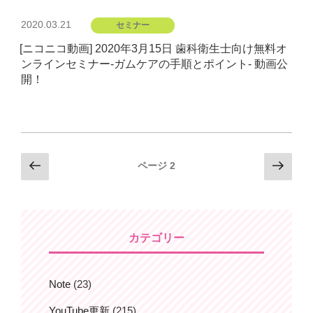
投
2020.03.21
セミナー
稿
[ニコニコ動画] 2020年3月15日 歯科衛生士向け無料オ
日:
ンラインセミナー-ガムケアの手順とポイント- 動画公
開！
投
前
次
ページ
2
の
の
稿
ペ
ペ
ナ
ー
ー
ビ
ジ
ジ
カテゴリー
ゲ
ー
シ
Note
(23)
ョ
YouTube更新
(215)