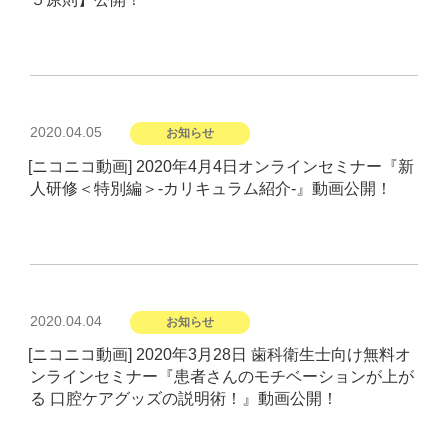
投
2020.04.05
お知らせ
稿
[ニコニコ動画] 2020年4月4日オンラインセミナー『新
日:
人研修＜特別編＞-カリキュラム紹介-』動画公開！
投
2020.04.04
お知らせ
稿
[ニコニコ動画] 2020年3月28日 歯科衛生士向け無料オ
日:
ンラインセミナー『患者さんのモチベーションが上が
る 口腔ケアグッズの説明術！』動画公開！