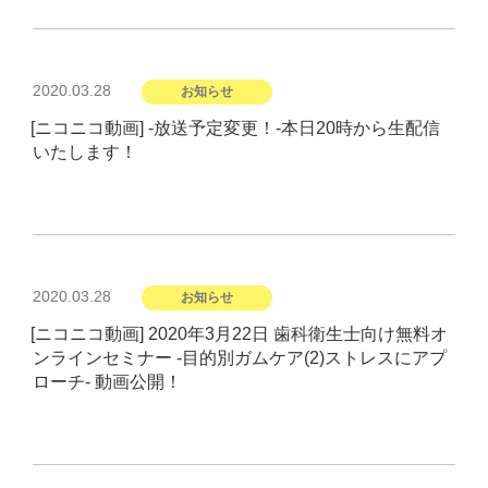
投
2020.03.28
お知らせ
稿
[ニコニコ動画] -放送予定変更！-本日20時から生配信
日:
いたします！
投
2020.03.28
お知らせ
稿
[ニコニコ動画] 2020年3月22日 歯科衛生士向け無料オ
日:
ンラインセミナー -目的別ガムケア(2)ストレスにアプ
ローチ- 動画公開！