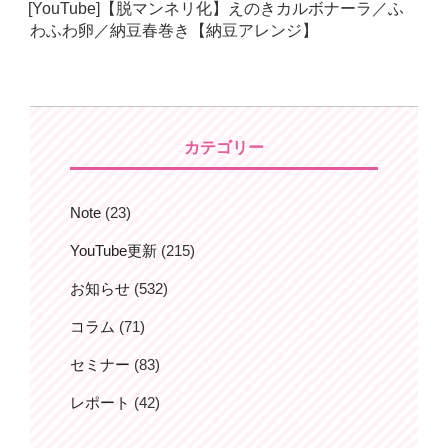
[YouTube]【脱マンネリ化】えのきカルボナーラ／ふ
日:
わふわ卵／納豆春巻き【納豆アレンジ】
カテゴリー
Note
(23)
YouTube更新
(215)
お知らせ
(532)
コラム
(71)
セミナー
(83)
レポート
(42)