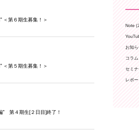
” ＜第６期生募集！＞
Note
(
YouT
お知ら
コラム
” ＜第５期生募集！＞
セミナ
レポー
オ編” 第４期生[２日目]終了！