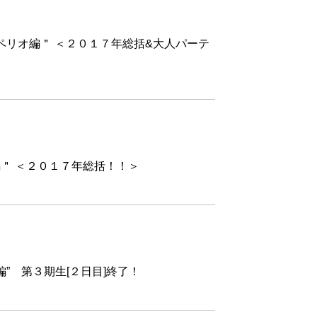
ー”ペリオ編＂ ＜２０１７年総括&大人パーテ
＂ ＜２０１７年総括！！＞
オ編” 第３期生[２日目]終了！