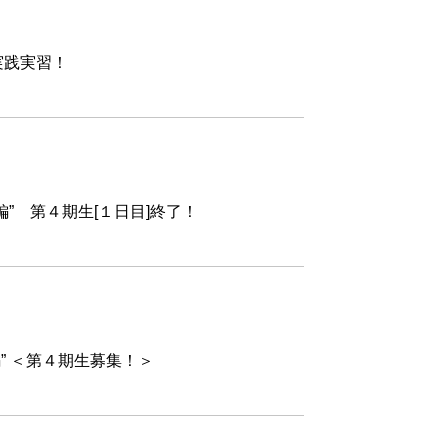
ア実践実習！
オ編” 第４期生[１日目]終了！
” ＜第４期生募集！＞