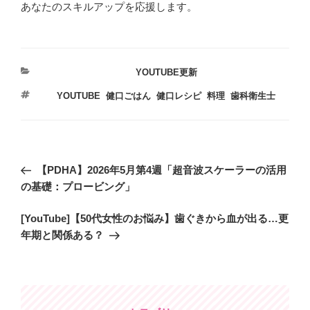
あなたのスキルアップを応援します。
カ
YOUTUBE更新
テ
タ
YOUTUBE
,
健口ごはん
,
健口レシピ
,
料理
,
歯科衛生士
ゴ
グ
リ
ー
投
過
【PDHA】2026年5月第4週「超音波スケーラーの活用
稿
去
の基礎：プロービング」
ナ
の
ビ
次
[YouTube]【50代女性のお悩み】歯ぐきから血が出る…更
投
の
年期と関係ある？
稿
ゲ
投
ー
稿
シ
ョ