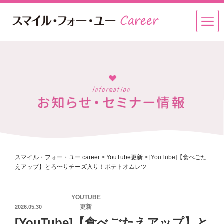
スマイル・フォー・ユー career
>
YouTube更新
>
[YouTube]【食べごた
えアップ】とろ〜りチーズ入り！ポテトオムレツ
投
YOUTUBE
稿
更新
2026.05.30
日:
[YouTube]【食べごたえアップ】と