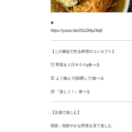
▶︎
https://youtu.be/2GLDHqJ3lq8
【この番組で作る料理のコンセプト】
① 野菜を１日８００g食べる
② よく噛んで(咀嚼して)食べる
③ 『楽しく！』食べる
【五感で楽しむ】
視覚：色鮮やかな野菜を見て楽しむ