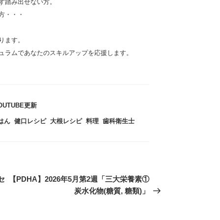
ず踏み出せない方。
方・・・
ります。
ュラムであなたのスキルアップを応援します。
OUTUBE更新
はん
,
健口レシピ
,
大根レシピ
,
料理
,
歯科衛生士
セ
次
【PDHA】2026年5月第2週「三大栄養素①
の
炭水化物(糖質, 糖類)」
投
稿