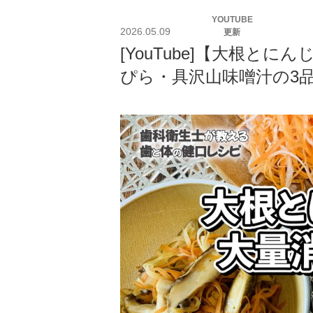
投
YOUTUBE
稿
2026.05.09
更新
日:
[YouTube]【大根と
ぴら・具沢山味噌汁の3