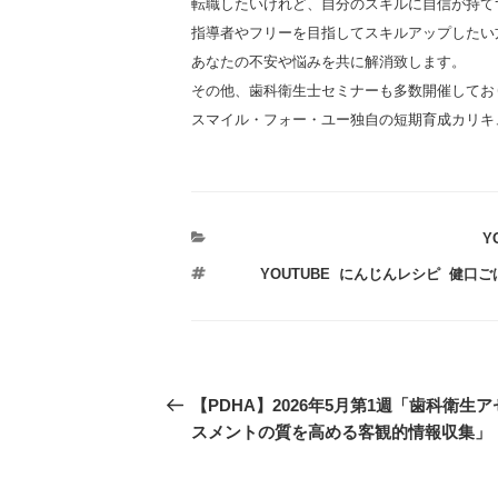
転職したいけれど、自分のスキルに自信が持て
指導者やフリーを目指してスキルアップしたい
あなたの不安や悩みを共に解消致します。
その他、歯科衛生士セミナーも多数開催してお
スマイル・フォー・ユー独自の短期育成カリキ
カ
Y
テ
タ
YOUTUBE
,
にんじんレシピ
,
健口ご
ゴ
グ
リ
ー
投
過
【PDHA】2026年5月第1週「歯科衛生ア
稿
去
スメントの質を高める客観的情報収集」
の
ナ
投