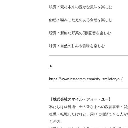
嗅覚：素材本来の豊かな風味を楽しむ
触感：噛みごたえのある食感を楽しむ
聴覚：新鮮な野菜の(咀嚼)音を楽しむ
味覚：自然の甘みや旨味を楽しむ
▶︎
https://www.instagram.com/sfy_smileforyou/
【
株式会社スマイル・フォー・ユー
】
私たちは歯科衛生士の皆さまへの教育事業・就
復職・転職したけれど、周りに相談できる人が
ちの方。