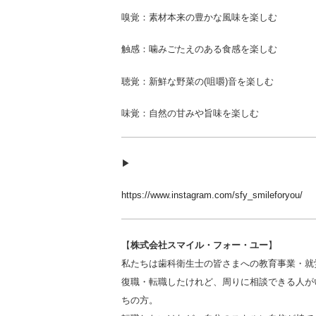
嗅覚：素材本来の豊かな風味を楽しむ
触感：噛みごたえのある食感を楽しむ
聴覚：新鮮な野菜の(咀嚼)音を楽しむ
味覚：自然の甘みや旨味を楽しむ
▶︎
https://www.instagram.com/sfy_smileforyou/
【
株式会社スマイル・フォー・ユー
】
私たちは歯科衛生士の皆さまへの教育事業・就
復職・転職したけれど、周りに相談できる人が
ちの方。