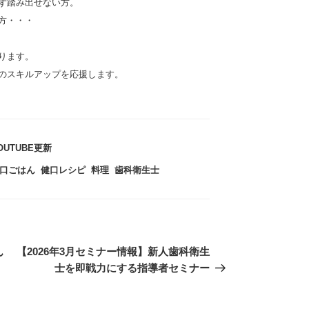
ず踏み出せない方。
方・・・
ります。
のスキルアップを応援します。
OUTUBE更新
口ごはん
,
健口レシピ
,
料理
,
歯科衛生士
ん
次
【2026年3月セミナー情報】新人歯科衛生
の
士を即戦力にする指導者セミナー
投
稿