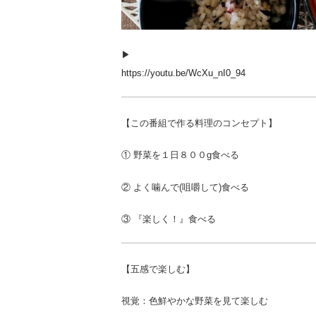
▶︎
https://youtu.be/WcXu_nI0_94
【この番組で作る料理のコンセプト】
① 野菜を１日８００g食べる
② よく噛んで(咀嚼して)食べる
③ 『楽しく！』食べる
【五感で楽しむ】
視覚：色鮮やかな野菜を見て楽しむ