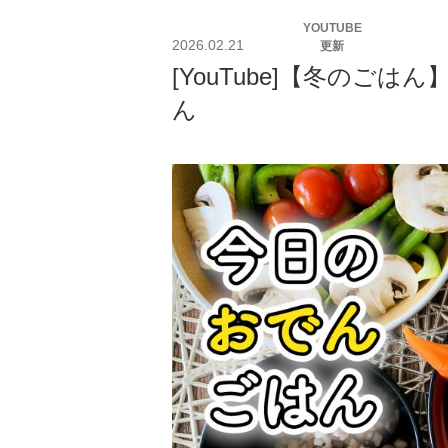
投
YOUTUBE
稿
2026.02.21
更新
日:
[YouTube]【冬のご
ん