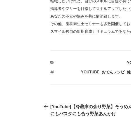
転職したいけれど、自分のスキルに自信が持て
指導者やフリーを目指してスキルアップしたい
あなたの不安や悩みを共に解消致します。
その他、歯科衛生士セミナーも多数開催してお
スマイル独自の短期育成カリキュラムであなた
カ
Y
テ
タ
YOUTUBE
,
おでんレシピ
,
健
ゴ
グ
リ
ー
投
過
[YouTube]【冷蔵庫の余り野菜】そうめ
稿
去
にもパスタにも合う野菜あんかけ
の
ナ
投