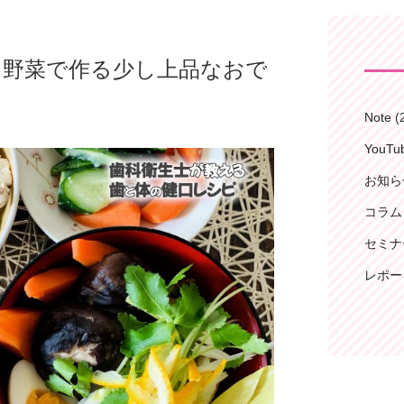
はん】野菜で作る少し上品なおで
Note
(
YouT
お知ら
コラム
セミナ
レポー