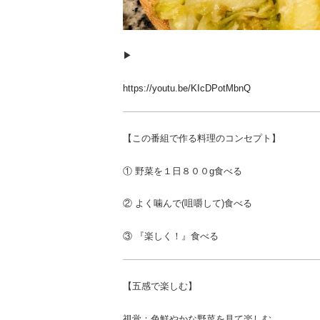
▶︎
https://youtu.be/KIcDPotMbnQ
【この番組で作る料理のコンセプト】
① 野菜を１日８００g食べる
② よく噛んで(咀嚼して)食べる
③ 『楽しく！』食べる
【五感で楽しむ】
視覚：色鮮やかな野菜を見て楽しむ