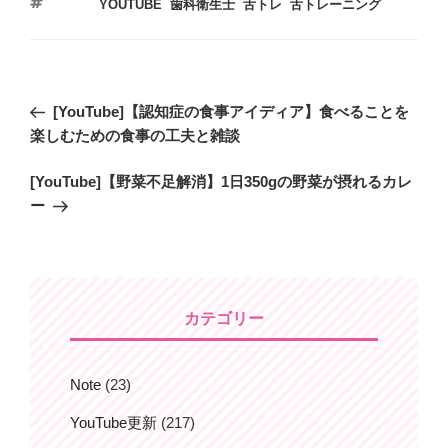
タ
YOUTUBE
,
歯科衛生士
,
舌トレ
,
舌トレーニング
ゴ
グ
リ
ー
投
過
[YouTube]【認知症の食事アイディア】食べることを
稿
去
楽しむための食事の工夫と雑談
ナ
の
ビ
次
[YouTube]【野菜不足解消】1日350gの野菜が摂れるカレ
投
の
ー
稿
ゲ
投
ー
稿
シ
ョ
カテゴリー
ン
Note
(23)
YouTube更新
(217)