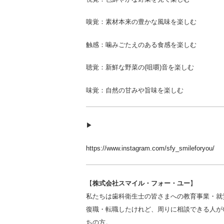
嗅覚：素材本来の豊かな風味を楽しむ
触感：噛みごたえのある食感を楽しむ
聴覚：新鮮な野菜の(咀嚼)音を楽しむ
味覚：自然の甘みや旨味を楽しむ
▶︎
https://www.instagram.com/sfy_smileforyou/
【
株式会社スマイル・フォー・ユー
】
私たちは歯科衛生士の皆さまへの教育事業・就
復職・転職したけれど、周りに相談できる人が
ちの方。