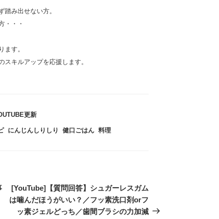
ず踏み出せない方。
方・・・
ります。
のスキルアップを応援します。
OUTUBE更新
ピ
,
にんじんしりしり
,
健口ごはん
,
料理
事
次
[YouTube]【質問回答】シュガーレスガム
は噛んだほうがいい？／フッ素洗口剤orフ
の
投
ッ素ジェルどっち／歯間ブラシの力加減