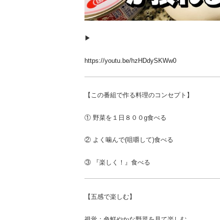
▶︎
https://youtu.be/hzHDdySKWw0
【この番組で作る料理のコンセプト】
① 野菜を１日８００g食べる
② よく噛んで(咀嚼して)食べる
③ 『楽しく！』食べる
【五感で楽しむ】
視覚：色鮮やかな野菜を見て楽しむ