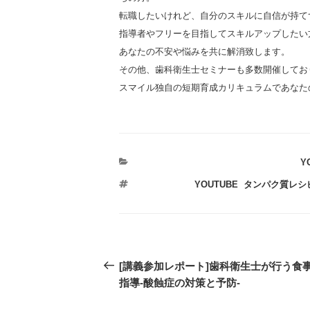
転職したいけれど、自分のスキルに自信が持て
指導者やフリーを目指してスキルアップしたい
あなたの不安や悩みを共に解消致します。
その他、歯科衛生士セミナーも多数開催してお
スマイル独自の短期育成カリキュラムであなた
カ
Y
テ
タ
YOUTUBE
,
タンパク質レシ
ゴ
グ
リ
ー
投
過
[講義参加レポート]歯科衛生士が行う食
稿
去
指導-酸蝕症の対策と予防-
の
ナ