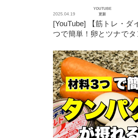
投
YOUTUBE
稿
2025.04.19
更新
日:
[YouTube] 【筋ト
つで簡単！卵とツナでタ