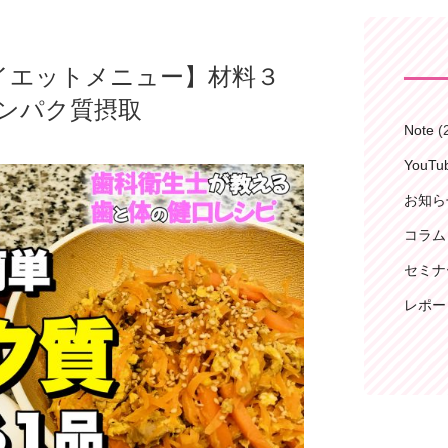
レ・ダイエットメニュー】材料３
ンパク質摂取
Note
(
YouT
お知ら
コラム
セミナ
レポー