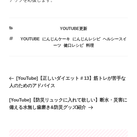
カ
YOUTUBE更新
テ
タ
YOUTUBE
,
にんじんケーキ
,
にんじんレシピ
,
ヘルシースイ
ゴ
グ
ーツ
,
健口レシピ
,
料理
リ
ー
投
過
[YouTube]【正しいダイエット # 13】筋トレが苦手な
稿
去
人のためのアドバイス
ナ
の
ビ
次
[YouTube]【防災リュックに入れて欲しい】断水・災害に
投
の
備える水無し歯磨き&防災グッズ紹介
稿
ゲ
投
ー
稿
シ
ョ