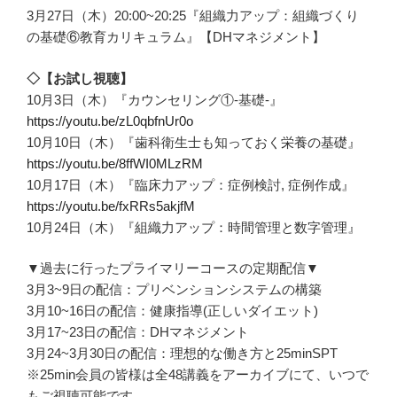
3月27日（木）20:00~20:25『組織力アップ：組織づくり
の基礎⑥教育カリキュラム』【DHマネジメント】
◇【お試し視聴】
10月3日（木）『カウンセリング①-基礎-』
https://youtu.be/zL0qbfnUr0o
10月10日（木）『歯科衛生士も知っておく栄養の基礎』
https://youtu.be/8ffWI0MLzRM
10月17日（木）『臨床力アップ：症例検討, 症例作成』
https://youtu.be/fxRRs5akjfM
10月24日（木）『組織力アップ：時間管理と数字管理』
▼過去に行ったプライマリーコースの定期配信▼
3月3~9日の配信：プリベンションシステムの構築
3月10~16日の配信：健康指導(正しいダイエット)
3月17~23日の配信：DHマネジメント
3月24~3月30日の配信：理想的な働き方と25minSPT
※25min会員の皆様は全48講義をアーカイブにて、いつで
もご視聴可能です