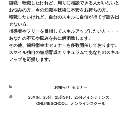
復職・転職したけれど、周りに相談できる人がいないと
お悩みの方、今の知識や技術に不安をお持ちの方。
転職したいけれど、自分のスキルに自信が持てず踏み出
せない方。
指導者やフリーを目指してスキルアップしたい方・・・
あなたの不安や悩みを共に解消致します。
その他、歯科衛生士セミナーも多数開催しております。
スマイル独自の短期育成カリキュラムであなたのスキル
アップを応援します。
カ
お知らせ
,
セミナー
テ
タ
25MIN、25分、25分SPT、25分メインテナンス、
ゴ
グ
ONLINESCHOOL、オンラインスクール
リ
ー
投