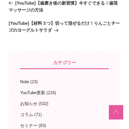
過
[YouTube]【歯磨き後の新習慣】今すぐできる！歯茎
稿
去
マッサージの方法
ナ
の
ビ
次
[YouTube]【材料３つ】切って混ぜるだけ！りんごとチー
投
の
ズのヨーグルトサラダ
稿
ゲ
投
ー
稿
シ
ョ
カテゴリー
ン
Note
(23)
YouTube更新
(216)
お知らせ
(532)
コラム
(71)
セミナー
(83)