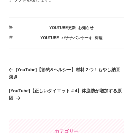
カ
YOUTUBE更新
,
お知らせ
テ
タ
YOUTUBE
,
バナナパンケーキ
,
料理
ゴ
グ
リ
ー
投
過
[YouTube]【節約&ヘルシー】材料２つ！もやし納豆
稿
去
焼き
ナ
の
ビ
次
[YouTube]【正しいダイエット # 4】体脂肪が増加する原
投
の
因
稿
ゲ
投
ー
稿
シ
ョ
カテゴリー
ン