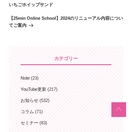
稿
去
いちごホイップサンド
ナ
の
ビ
次
【25min Online School】2024のリニューアル内容につい
投
の
てご案内
稿
ゲ
投
ー
稿
シ
ョ
カテゴリー
ン
Note
(23)
YouTube更新
(217)
お知らせ
(532)
コラム
(71)
セミナー
(83)