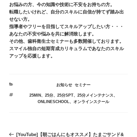
お悩みの方、今の知識や技術に不安をお持ちの方。
転職したいけれど、自分のスキルに自信が持てず踏み出
せない方。
指導者やフリーを目指してスキルアップしたい方・・・
あなたの不安や悩みを共に解消致します。
その他、歯科衛生士セミナーも多数開催しております。
スマイル独自の短期育成カリキュラムであなたのスキル
アップを応援します。
カ
お知らせ
,
セミナー
テ
タ
25MIN、25分、25分SPT、25分メインテナンス、
ゴ
グ
ONLINESCHOOL、オンラインスクール
リ
ー
投
過
[YouTube]【朝ごはんにもオススメ】たまごサンド&