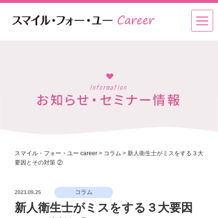
スマイル・フォー・ユー career
>
コラム
>
新人衛生士がミスをする３大
要因とその対策 ②
投
コラム
2023.09.25
稿
新人衛生士がミスをする３大要因
日: