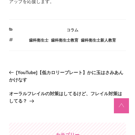
アップを応援します。
カ
コラム
テ
タ
歯科衛生士
,
歯科衛生士教育
,
歯科衛生士新人教育
ゴ
グ
リ
ー
投
過
[YouTube]【低カロリープレート】かに玉はさみあん
稿
去
かけなす
ナ
の
ビ
次
オーラルフレイルの対策はしてるけど、フレイル対策は
投
の
してる？
稿
ゲ
投
ー
稿
シ
ョ
カテゴリー