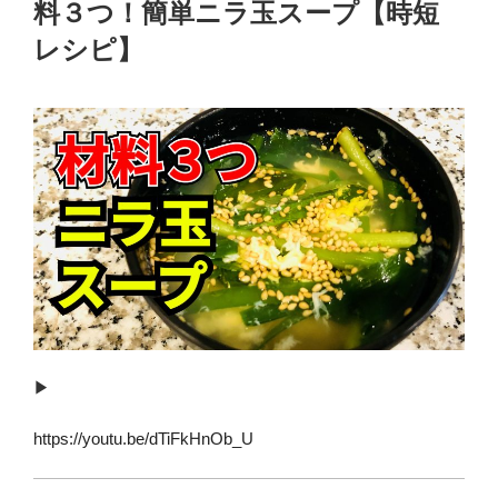
料３つ！簡単ニラ玉スープ【時短
レシピ】
▶︎
https://youtu.be/dTiFkHnOb_U