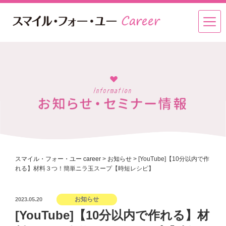
スマイル・フォー・ユー career
>
お知らせ
>
[YouTube]【10分以内で作
れる】材料３つ！簡単ニラ玉スープ【時短レシピ】
投
お知らせ
2023.05.20
稿
[YouTube]【10分以内で作れる】材
日: