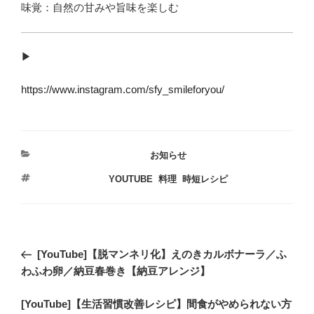
味覚：自然の甘みや旨味を楽しむ
▶︎
https://www.instagram.com/sfy_smileforyou/
カ
お知らせ
テ
タ
YOUTUBE
,
料理
,
時短レシピ
ゴ
グ
リ
ー
投
過
[YouTube]【脱マンネリ化】えのきカルボナーラ／ふ
稿
去
わふわ卵／納豆春巻き【納豆アレンジ】
ナ
の
ビ
次
[YouTube]【生活習慣改善レシピ】間食がやめられない方
投