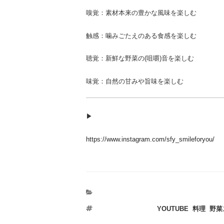
嗅覚：素材本来の豊かな風味を楽しむ
触感：噛みごたえのある食感を楽しむ
聴覚：新鮮な野菜の(咀嚼)音を楽しむ
味覚：自然の甘みや旨味を楽しむ
▶︎
https://www.instagram.com/sfy_smileforyou/
タ
YOUTUBE
,
料理
,
野菜
グ