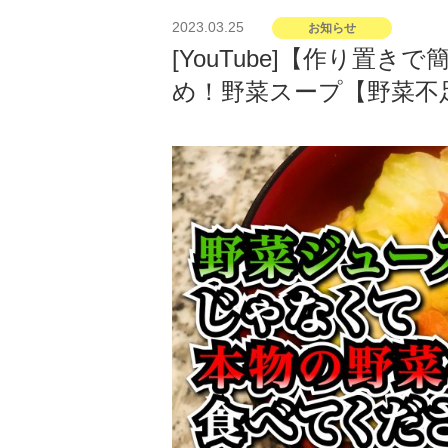
投
2023.03.25
お知らせ
稿
[YouTube]【作り置
日:
め！野菜スープ【野菜不