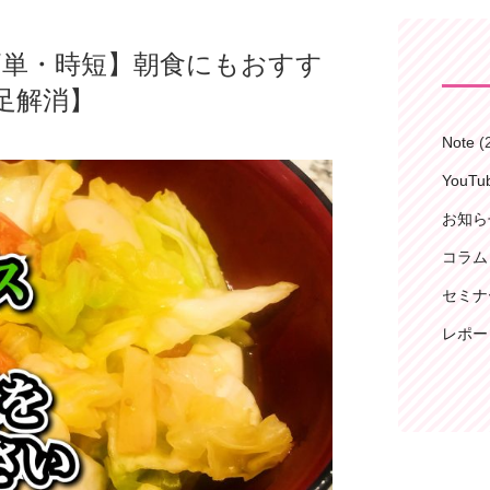
きで簡単・時短】朝食にもおすす
足解消】
Note
(
YouT
お知ら
コラム
セミナ
レポー