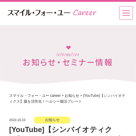
スマイル・フォー・ユー career
>
お知らせ
>
[YouTube]【シンバイオテ
ィクス】腸を活性化！ヘルシー腸活プレート
投
お知らせ
2022.10.15
稿
[YouTube]【シンバイオティク
日: