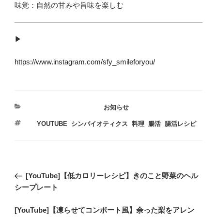
味覚：自然の甘みや旨味を楽しむ
▶︎
https://www.instagram.com/sfy_smileforyou/
カ
お知らせ
テ
タ
YOUTUBE
,
シンバイオティクス
,
料理
,
腸活
,
腸活レシピ
ゴ
グ
リ
ー
投
過
[YouTube]【低カロリーレシピ】きのこと野菜のヘル
稿
去
シープレート
ナ
の
ビ
次
[YouTube]【凍らせてコンポート風】余った梨をアレン
投