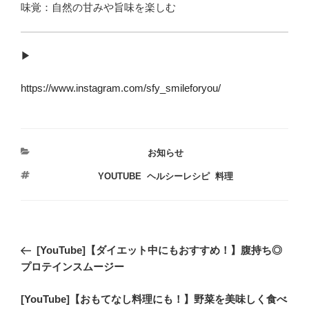
味覚：自然の甘みや旨味を楽しむ
▶︎
https://www.instagram.com/sfy_smileforyou/
カ
お知らせ
テ
タ
YOUTUBE
,
ヘルシーレシピ
,
料理
ゴ
グ
リ
ー
投
過
[YouTube]【ダイエット中にもおすすめ！】腹持ち◎
稿
去
プロテインスムージー
ナ
の
ビ
次
[YouTube]【おもてなし料理にも！】野菜を美味しく食べ
投