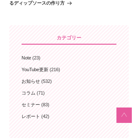
の
るディップソースの作り方
稿
ゲ
投
ー
稿
シ
ョ
カテゴリー
ン
Note
(23)
YouTube更新
(216)
お知らせ
(532)
コラム
(71)
セミナー
(83)
レポート
(42)