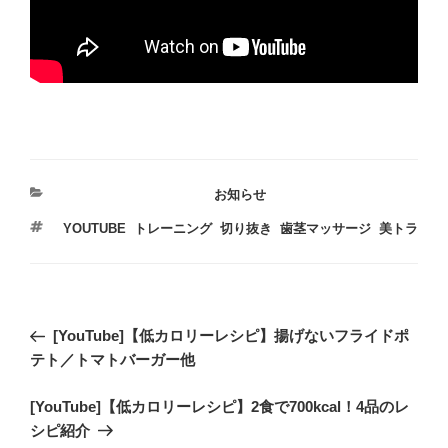
カ
お知らせ
テ
タ
YOUTUBE
,
トレーニング
,
切り抜き
,
歯茎マッサージ
,
美トラ
ゴ
グ
リ
ー
投
過
[YouTube]【低カロリーレシピ】揚げないフライドポ
稿
去
テト／トマトバーガー他
ナ
の
ビ
次
[YouTube]【低カロリーレシピ】2食で700kcal！4品のレ
投
の
シピ紹介
稿
ゲ