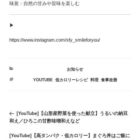
味覚：自然の甘みや旨味を楽しむ
▶︎
https://www.instagram.com/sfy_smileforyou/
カ
お知らせ
テ
タ
YOUTUBE
,
低カロリーレシピ
,
料理
,
食事改善
ゴ
グ
リ
ー
投
過
[YouTube]【山形産野菜を使った献立】うるいの納豆
稿
去
和え／ひろこの甘酢味噌和えなど
ナ
の
ビ
次
[YouTube]【高タンパク・低カロリー】まぐろ丼はご飯に
投