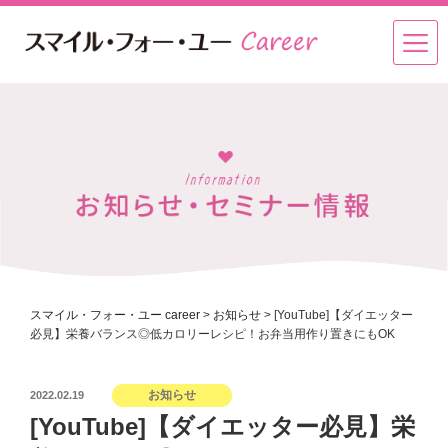
スマイル・フォー・ユー career
>
お知らせ
>
[YouTube]【ダイエッター
必見】栄養バランス◎低カロリーレシピ！お弁当用作り置きにもOK
投
お知らせ
2022.02.19
稿
[YouTube]【ダイエッター必見】栄
日: