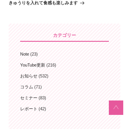
の
きゅうりを入れて食感も楽しみます
稿
ゲ
投
ー
稿
シ
ョ
カテゴリー
ン
Note
(23)
YouTube更新
(216)
お知らせ
(532)
コラム
(71)
セミナー
(83)
レポート
(42)