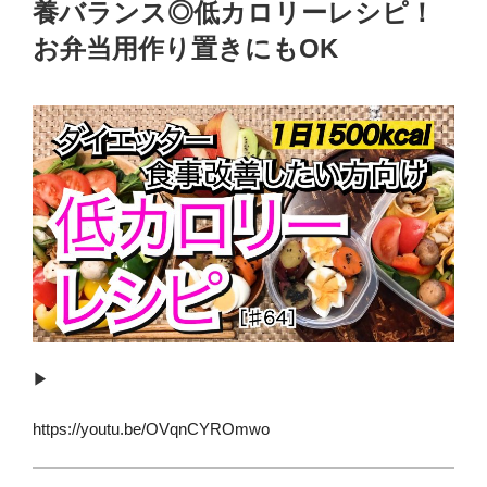
養バランス◎低カロリーレシピ！
お弁当用作り置きにもOK
▶︎
https://youtu.be/OVqnCYROmwo