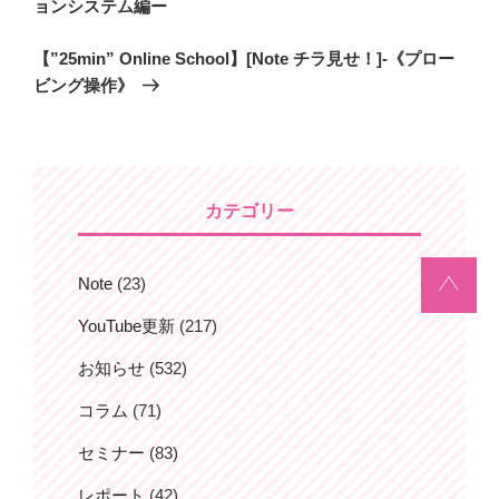
ナ
の
ョンシステム編ー
ビ
投
次
【”25min” Online School】[Note チラ見せ！]-《プロー
稿
ゲ
の
ビング操作》
ー
投
シ
稿
ョ
ン
カテゴリー
Note
(23)
YouTube更新
(217)
お知らせ
(532)
コラム
(71)
セミナー
(83)
レポート
(42)