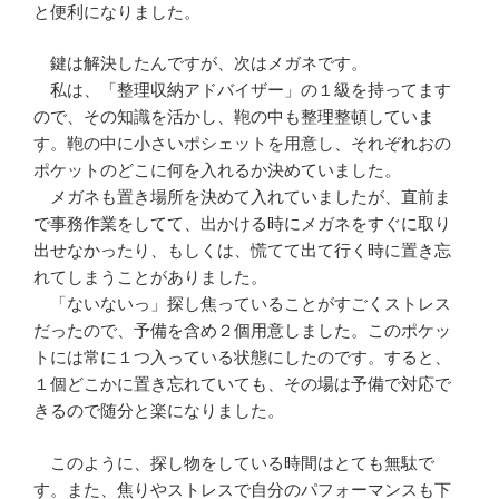
と便利になりました。
鍵は解決したんですが、次はメガネです。
私は、「整理収納アドバイザー」の１級を持ってます
ので、その知識を活かし、鞄の中も整理整頓していま
す。鞄の中に小さいポシェットを用意し、それぞれおの
ポケットのどこに何を入れるか決めていました。
メガネも置き場所を決めて入れていましたが、直前ま
で事務作業をしてて、出かける時にメガネをすぐに取り
出せなかったり、もしくは、慌てて出て行く時に置き忘
れてしまうことがありました。
「ないないっ」探し焦っていることがすごくストレス
だったので、予備を含め２個用意しました。このポケッ
トには常に１つ入っている状態にしたのです。すると、
１個どこかに置き忘れていても、その場は予備で対応で
きるので随分と楽になりました。
このように、探し物をしている時間はとても無駄で
す。また、焦りやストレスで自分のパフォーマンスも下