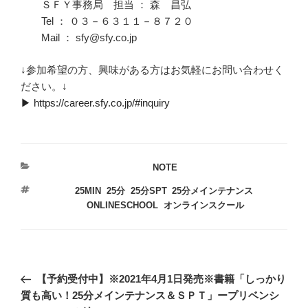
ＳＦＹ事務局 担当 ： 森 昌弘
Tel ： ０３－６３１１－８７２０
Mail ： sfy@sfy.co.jp
↓参加希望の方、興味がある方はお気軽にお問い合わせく
ださい。↓
▶︎ https://career.sfy.co.jp/#inquiry
カ
NOTE
テ
タ
25MIN
,
25分
,
25分SPT
,
25分メインテナンス
,
ゴ
グ
ONLINESCHOOL
,
オンラインスクール
リ
ー
投
過
【予約受付中】※2021年4月1日発売※書籍「しっかり
稿
去
質も高い！25分メインテナンス＆ＳＰＴ」ープリベンシ