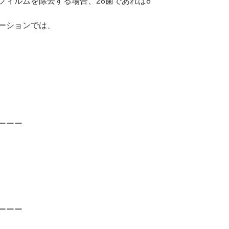
フィルムを除去する場合、28歯であれば8
ーションでは、
ーーー
ーーー