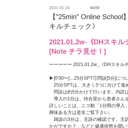
投
2021.01.16
NOTE
稿
【”25min” Online Sch
日:
キルチェック》
2021.01.2w-《DHス
[Note チラ見せ！]
ーーーーー 2021.01.2w_《DHス
▶︎[0’00〜]…25分SPT①問診[5分]につ
25分SPTは、大きく3つに分けて進
問診は約5分かけて行います。内訳は
導入の1分は、待合室から患者さん
詳しいことは、ニコ動「1分間の導入
興味ある方は是非ご覧下さい。
雑談の3分は、主訴の確認です。主
かがですか？」などと健康状態を聞い