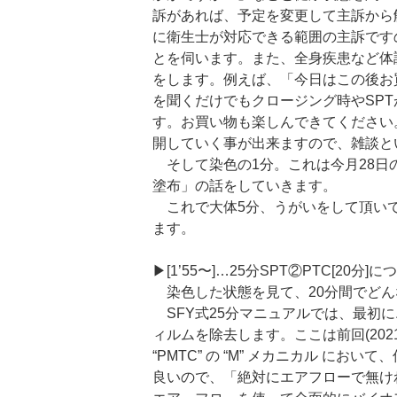
訴があれば、予定を変更して主訴から
に衛生士が対応できる範囲の主訴です
とを伺います。また、全身疾患など体
をします。例えば、「今日はこの後お
を聞くだけでもクロージング時やSP
す。お買い物も楽しんできてください
開していく事が出来ますので、雑談と
そして染色の1分。これは今月28日
塗布」の話をしていきます。
これで大体5分、うがいをして頂いて
ます。
▶︎[1’55〜]…25分SPT②PTC[20分]
染色した状態を見て、20分間でどん
SFY式25分マニュアルでは、最初
ィルムを除去します。ここは前回(2021
“PMTC” の “M” メカニカル に
良いので、「絶対にエアフローで無け