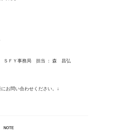
-
ＳＦＹ事務局 担当 ： 森 昌弘
軽にお問い合わせください。↓
カ
NOTE