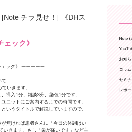
ool】[Note チラ見せ！]-《DHス
Note
(
キルチェック》
YouT
お知ら
キルチェック》 ーーーーー
コラム
セミナ
いて
めていきます。
レポー
、導入1分、雑談3分、染色1分です。
をユニットにご案内するまでの時間です。
」というタイトルで解説していますので、
訴が無ければ患者さんに「今日の体調はい
ていきます。もし「歯が痛いです」など主