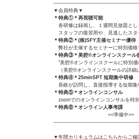
—————————————————
▼会員特典▼
＊特典①＊再視聴可能
各研修は録画し、１週間見放題とし
スタッフの復習用や、見逃したスタ
＊特典②＊(株)SFY主催セミナー優待
弊社が主催するセミナーに特別価格
＊特典③＊美腔®︎オンラインスクール
”美腔®︎オンラインスクールに特別
（美腔®︎オンラインスクールの詳細
＊特典④＊25minSPT 短期集中研修
長岐が訪問し、直接指導する短期集
＊特典⑤＊オンラインコンサル
zoomでのオンラインコンサルを特
＊特典⑥＊オンライン人事考課
<<準備中>>
—————————————————
▼年間カリキュラムはこちらからご確