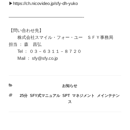
▶︎
https://ch.nicovideo.jp/sfy-dh-yuko
—————————————————-
【問い合わせ先】
株式会社スマイル・フォー・ユー ＳＦＹ事務局
担当 ： 森 昌弘
Tel ： ０３－６３１１－８７２０
Mail ： sfy@sfy.co.jp
カ
お知らせ
テ
タ
25分
,
SFY式マニュアル
,
SPT
,
マネジメント
,
メインテナン
ゴ
グ
ス
リ
ー
投