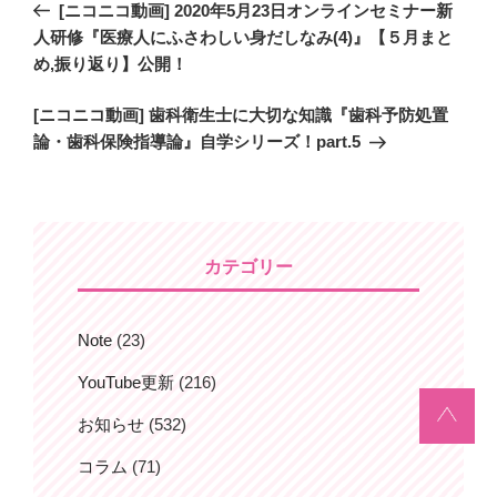
過
[ニコニコ動画] 2020年5月23日オンラインセミナー新
稿
去
人研修『医療人にふさわしい身だしなみ(4)』【５月まと
ナ
の
め,振り返り】公開！
ビ
投
次
[ニコニコ動画] 歯科衛生士に大切な知識『歯科予防処置
稿
ゲ
の
論・歯科保険指導論』自学シリーズ！part.5
ー
投
シ
稿
ョ
ン
カテゴリー
Note
(23)
YouTube更新
(216)
お知らせ
(532)
コラム
(71)