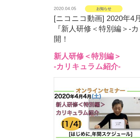
投
2020.04.05
お知らせ
稿
[ニコニコ動画] 2020
日:
『新人研修＜特別編＞-カ
開！
新人研修＜特別編＞
-カリキュラム紹介-