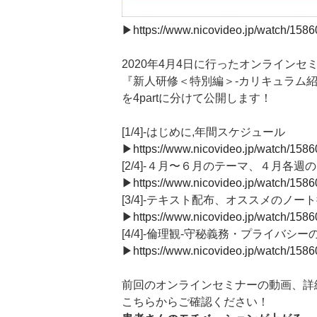
▶︎
https://www.nicovideo.jp/watch/158
2020年4月4日に行ったオンラインセ
『新人研修＜特別編＞-カリキュラム紹
を4partに分けて公開します！
[1/4]-はじめに,年間スケジュール
▶︎
https://www.nicovideo.jp/watch/158
[2/4]-４月〜６月のテーマ、４月各週
▶︎
https://www.nicovideo.jp/watch/158
[3/4]-テキスト配布、オススメのノー
▶︎
https://www.nicovideo.jp/watch/158
[4/4]-倫理観-守秘義務・プライバシー
▶︎
https://www.nicovideo.jp/watch/158
前回のオンラインセミナーの動画、詳
こちらからご確認ください！