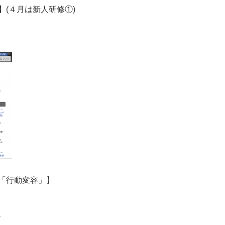
(４月は新人研修①)
「行動変容」】
-