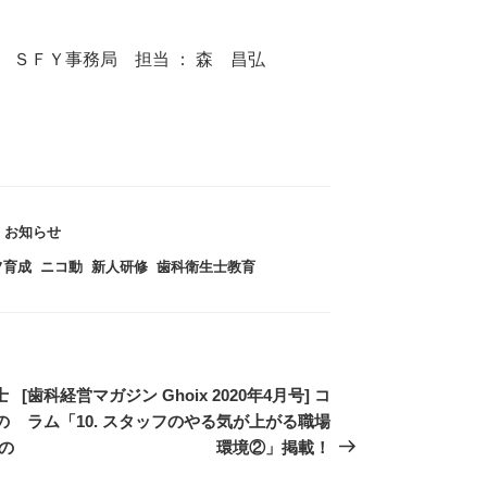
ＳＦＹ事務局 担当 ： 森 昌弘
カ
お知らせ
テ
フ育成
,
ニコ動
,
新人研修
,
歯科衛生士教育
ゴ
リ
ー
士
次
[歯科経営マガジン Ghoix 2020年4月号] コ
の
の
ラム「10. スタッフのやる気が上がる職場
の
投
環境②」掲載！
稿