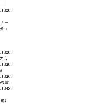
6013003
ミナー
介-』
6013003
の内容
6013303
ト術
6013363
の尊重-
6013423
細は