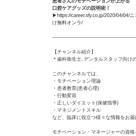
患者さんのモチベーションが上がる
口腔ケアグッズの説明術！
▶︎
https://career.sfy.co.jp/202
け無料オンラ/
—————————————————
【チャンネル紹介】
＊歯科衛生士, デンタルスタッフ向け
このチャンネルでは、
・モチベーション理論
・患者教育(患者心理)
・行動変容
・正しいダイエット(保健指導)
・マネジメントスキル
など、臨床に役立つ様々な情報をお届
モチベーション・マネージャーの資格