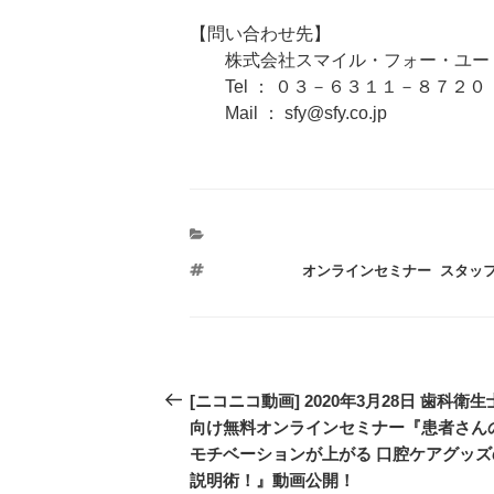
【問い合わせ先】
株式会社スマイル・フォー・ユー 
Tel ： ０３－６３１１－８７２０
Mail ： sfy@sfy.co.jp
タ
オンラインセミナー
,
スタッ
グ
投
過
[ニコニコ動画] 2020年3月28日 歯科衛生
稿
去
向け無料オンラインセミナー『患者さん
の
モチベーションが上がる 口腔ケアグッズ
ナ
投
説明術！』動画公開！