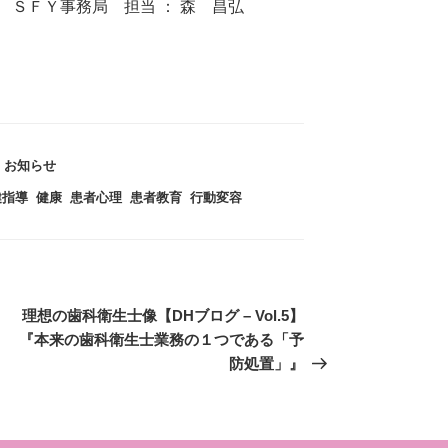
ＳＦＹ事務局 担当 ： 森 昌弘
カ
お知らせ
テ
健指導
,
健康
,
患者心理
,
患者教育
,
行動変容
ゴ
リ
ー
次
理想の歯科衛生士像【DHブログ – Vol.5】
『本来の歯科衛生士業務の１つである「予
の
投
防処置」』
稿