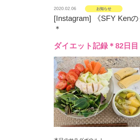
投
2020.02.06
お知らせ
稿
[Instagram] 《SFY
日:
＊
ダイエット記録＊82日目