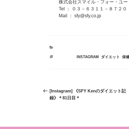
株式会社スマイル・フォー・ユー 
Tel ： ０３－６３１１－８７２０
Mail ： sfy@sfy.co.jp
タ
INSTAGRAM
,
ダイエット
,
保
グ
投
過
[Instagram] 《SFY Kenのダイエット記
稿
去
録》＊81日目＊
の
ナ
投
ビ
稿