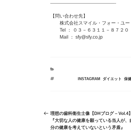
—————————————————-
【問い合わせ先】
株式会社スマイル・フォー・ユー 
Tel ： ０３－６３１１－８７２０
Mail ： sfy@sfy.co.jp
タ
INSTAGRAM
,
ダイエット
,
保
グ
投
過
理想の歯科衛生士像【DHブログ – Vol.4
稿
去
『大切な人の健康を願っている当人が、
の
分の健康を考えていないという矛盾』