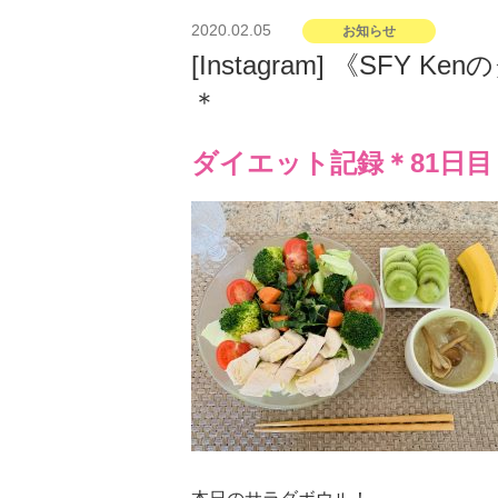
投
2020.02.05
お知らせ
稿
[Instagram] 《SFY
日:
＊
ダイエット記録＊81日目