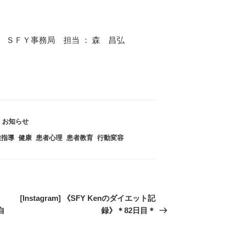
ＳＦＹ事務局 担当 ： 森 昌弘
カ
お知らせ
テ
健指導
,
健康
,
患者心理
,
患者教育
,
行動変容
ゴ
リ
ー
】
次
[Instagram] 《SFY Kenのダイエット記
自
の
録》＊82日目＊
投