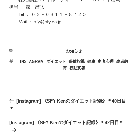
担当 ： 森 昌弘
Tel ： ０３－６３１１－８７２０
Mail ： sfy@sfy.co.jp
カ
お知らせ
テ
タ
INSTAGRAM
,
ダイエット
,
保健指導
,
健康
,
患者心理
,
患者教
ゴ
グ
育
,
行動変容
リ
ー
投
過
[Instagram] 《SFY Kenのダイエット記録》＊40日目
稿
去
＊
ナ
の
ビ
次
[Instagram] 《SFY Kenのダイエット記録》＊42日目＊
投
の
稿
ゲ
投