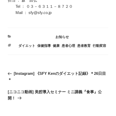
担当 ： 森 昌弘
Tel ： ０３－６３１１－８７２０
Mail ： sfy@sfy.co.jp
カ
お知らせ
テ
タ
ダイエット
,
保健指導
,
健康
,
患者心理
,
患者教育
,
行動変容
ゴ
グ
リ
ー
投
過
[Instagram] 《SFY Kenのダイエット記録》＊26日目
稿
去
＊
ナ
の
ビ
次
[ニコニコ動画] 美腔導入セミナー ミニ講義『食事』公
投
の
開！
稿
ゲ
投
ー
稿
シ