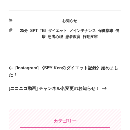
カ
お知らせ
テ
タ
25分
,
SPT
,
TBI
,
ダイエット
,
メインテナンス
,
保健指導
,
健
ゴ
グ
康
,
患者心理
,
患者教育
,
行動変容
リ
ー
投
過
[Instagram] 《SFY Kenのダイエット記録》始めまし
稿
去
た！
ナ
の
ビ
次
[ニコニコ動画] チャンネル名変更のお知らせ！
投
の
稿
ゲ
投
ー
稿
シ
ョ
カテゴリー
ン