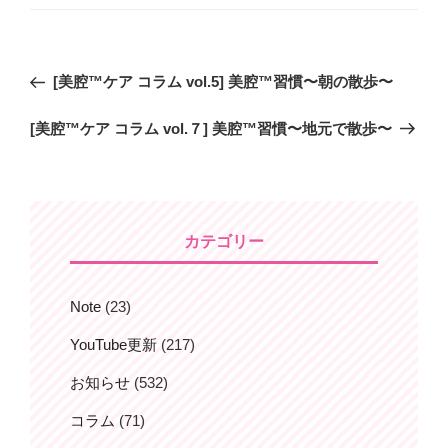
リ
ー
投
過
[美腔™️ケア コラム vol.5] 美腔™️習慣〜朝の散歩〜
稿
去
ナ
次
[美腔™️ケア コラム vol.７] 美腔™️習慣〜地元で散歩〜
の
ビ
の
投
投
稿
ゲ
稿
ー
シ
カテゴリー
ョ
ン
Note
(23)
YouTube更新
(217)
お知らせ
(532)
コラム
(71)