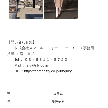
—————————————————-
【問い合わせ先】
株式会社スマイル・フォー・ユー ＳＦＹ事務局
担当 ： 森 昌弘
Tel ： ０３－６３１１－８７２０
Mail ： sfy@sfy.co.jp
HP ：
https://career.sfy.co.jp/#inquiry
カ
コラム
テ
タ
美腔ケア
ゴ
グ