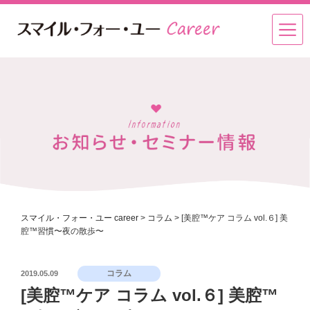
スマイル・フォー・ユー career
>
コラム
>
[美腔™️ケア コラム vol.６] 美
腔™️習慣〜夜の散歩〜
投
コラム
2019.05.09
稿
[美腔™️ケア コラム vol.６] 美腔™️
日: