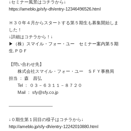
↓セミナー風景はコチラから↓
https://ameblo.jp/sfy-dh/entry-12346496526.html
Ｈ３０年４月からスタートする第５期生も募集開始しま
した！
↓詳細はコチラから！↓
▶︎（株）スマイル・フォー・ユー セミナー案内第５期
生.ＰＤＦ
【問い合わせ先】
株式会社スマイル・フォー・ユー ＳＦＹ事務局
担当 ： 森 昌弘
Tel ： ０３－６３１１－８７２０
Mail ： sfy@sfy.co.jp
——————————
↓０期生第１回目の様子はコチラから↓
http://ameblo.jp/sfy-dh/entry-12242010880.html