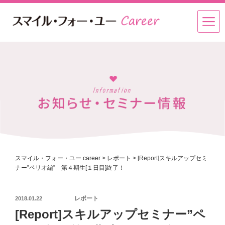
スマイル・フォー・ユー career
>
レポート
>
[Report]スキルアップセミ
ナー”ペリオ編” 第４期生[１日目]終了！
投
レポート
2018.01.22
稿
[Report]スキルアップセミナー”ペ
日: