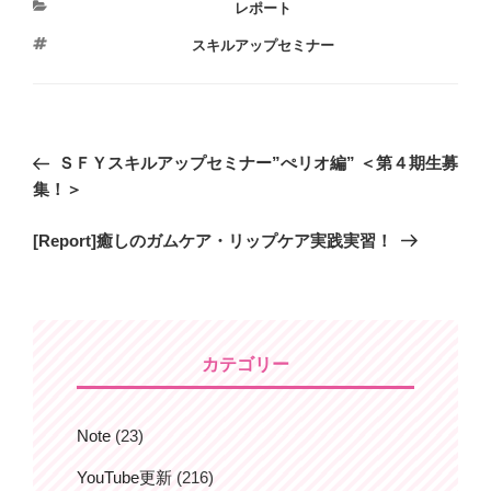
カ
レポート
テ
タ
スキルアップセミナー
ゴ
グ
リ
ー
投
過
ＳＦＹスキルアップセミナー”ぺリオ編” ＜第４期生募
稿
去
集！＞
ナ
の
ビ
次
[Report]癒しのガムケア・リップケア実践実習！
投
の
稿
ゲ
投
ー
稿
シ
ョ
カテゴリー
ン
Note
(23)
YouTube更新
(216)