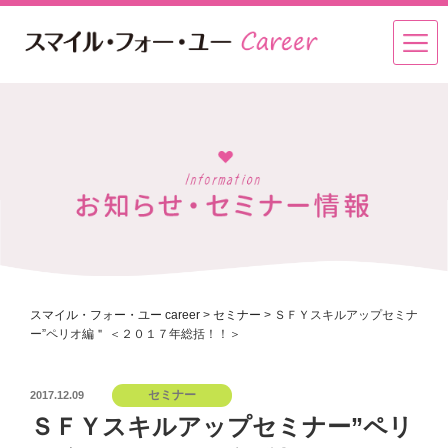
スマイル・フォー・ユー career
>
セミナー
>
ＳＦＹスキルアップセミナ
ー”ペリオ編＂ ＜２０１７年総括！！＞
投
セミナー
2017.12.09
稿
ＳＦＹスキルアップセミナー”ペリ
日: